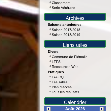
º
Classement
º
Serie Vétérans
Archives
Saisons antérieures
º
Saison 2017/2018
º
Saison 2018/2019
Liens utiles
Divers
º
Commune de Flémalle
º
LFFS
º
Ressources Web
Pratiques
º
Les CQ
º
Les salles
º
Plan d'accès
º
Tous les résultats
Calendrier