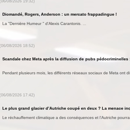
(06/08/2026 19:32)
Diomandé, Rogers, Anderson : un mercato frappadingue !
La "Dernière Humeur " d'Alexis Carantonis. ...
(06/08/2026 18:52)
Scandale chez Meta après la diffusion de pubs pédocriminelles 
Pendant plusieurs mois, les différents réseaux sociaux de Meta ont dif
(06/08/2026 17:42)
Le plus grand glacier d’Autriche coupé en deux ? La menace inq
Le réchauffement climatique a des conséquences et l’Autriche pourrai