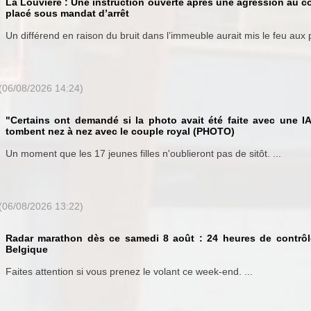
La Louvière : Une instruction ouverte après une agression au 
placé sous mandat d’arrêt
Un différend en raison du bruit dans l’immeuble aurait mis le feu aux p
(06/08/2026 14:24)
"Certains ont demandé si la photo avait été faite avec une I
tombent nez à nez avec le couple royal (PHOTO)
Un moment que les 17 jeunes filles n'oublieront pas de sitôt. ...
(06/08/2026 13:22)
Radar marathon dès ce samedi 8 août : 24 heures de contrôle
Belgique
Faites attention si vous prenez le volant ce week-end. ...