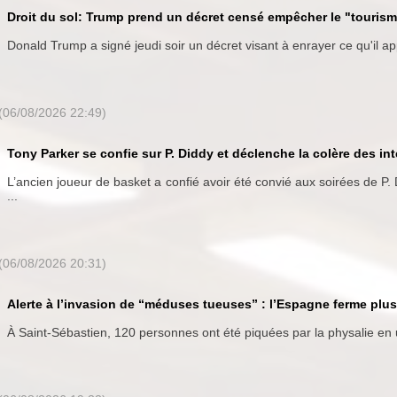
Droit du sol: Trump prend un décret censé empêcher le "touri
Donald Trump a signé jeudi soir un décret visant à enrayer ce qu'il app
(06/08/2026 22:49)
Tony Parker se confie sur P. Diddy et déclenche la colère des in
L’ancien joueur de basket a confié avoir été convié aux soirées de P. 
...
(06/08/2026 20:31)
Alerte à l’invasion de “méduses tueuses” : l’Espagne ferme plu
À Saint-Sébastien, 120 personnes ont été piquées par la physalie en u