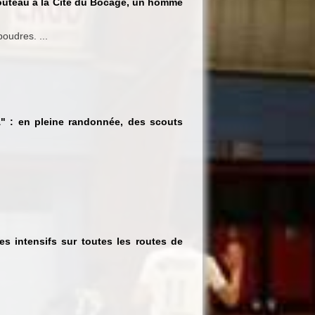
couteau à la Cité du Bocage, un homme
oudres. ...
A" : en pleine randonnée, des scouts
s intensifs sur toutes les routes de