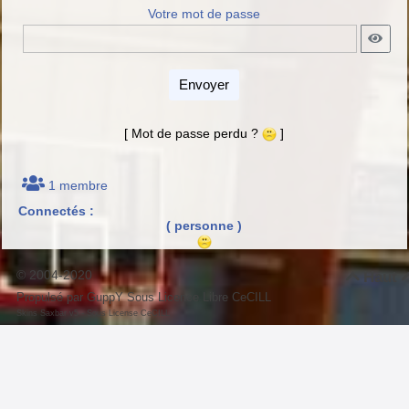
Votre mot de passe
Envoyer
[ Mot de passe perdu ?
]
1 membre
Connectés :
( personne )
© 2004-2020
Haut

Propulsé par GuppY
Sous Licence Libre CeCILL
-
Skins Saxbar v5
Sous License CeCILL