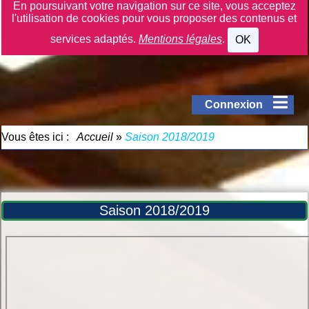
En poursuivant votre navigation sur ce site, vous acceptez
l'utilisation de cookies pour vous proposer des contenus et
services adaptés.
Mentions légales
.
OK
Connexion
Vous êtes ici :
Accueil
»
Saison 2018/2019
Saison 2018/2019