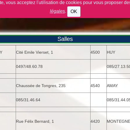
ite, vous acceptez l'utilisation de cookies pour vous proposer d
légales
.
OK
Salles
Y
Cité Emile Vierset, 1
4500
HUY
0497/48.60.78
085/27.13.5
Chaussée de Tongres, 235
4540
AMAY
085/31.46.64
085/31.44.0
Rue Félix Bernard, 1
4420
MONTEGNE