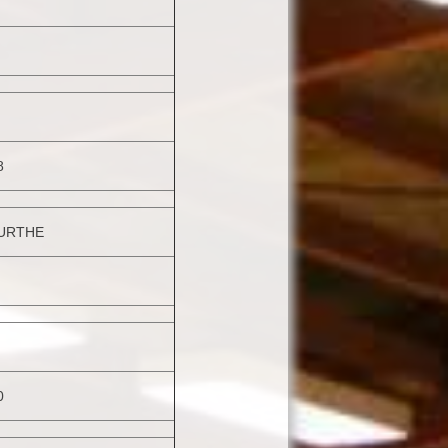
8
URTHE
0