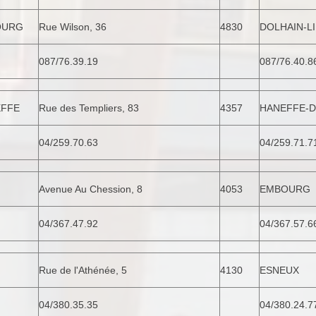
OURG
Rue Wilson, 36
4830
DOLHAIN-L
087/76.39.19
087/76.40.8
EFFE
Rue des Templiers, 83
4357
HANEFFE-
04/259.70.63
04/259.71.7
Avenue Au Chession, 8
4053
EMBOURG
04/367.47.92
04/367.57.6
Rue de l'Athénée, 5
4130
ESNEUX
04/380.35.35
04/380.24.7