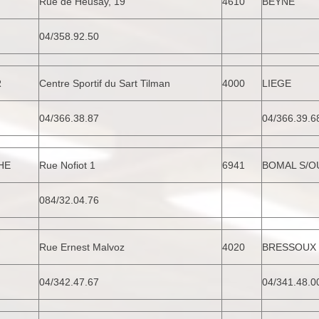
Rue de Heusay, 19
4610
BEYNE
04/358.92.50
R
Centre Sportif du Sart Tilman
4000
LIEGE
04/366.38.87
04/366.39.6
HE
Rue Nofiot 1
6941
BOMAL S/O
084/32.04.76
Rue Ernest Malvoz
4020
BRESSOUX
04/342.47.67
04/341.48.0