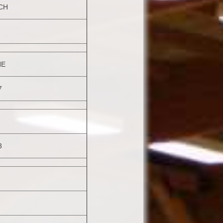
CH
NE
7
3