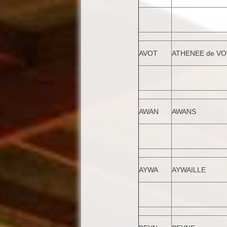
AVOT
ATHENEE de V
AWAN
AWANS
AYWA
AYWAILLE