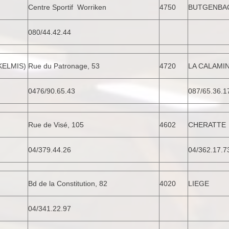
Centre Sportif Worriken
4750
BUTGENBA
080/44.42.44
KELMIS)
Rue du Patronage, 53
4720
LA CALAMI
0476/90.65.43
087/65.36.1
Rue de Visé, 105
4602
CHERATTE
04/379.44.26
04/362.17.7
Bd de la Constitution, 82
4020
LIEGE
04/341.22.97