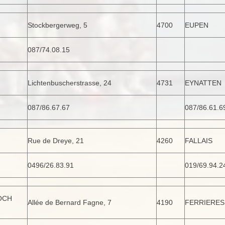
Stockbergerweg, 5
4700
EUPEN
087/74.08.15
Lichtenbuscherstrasse, 24
4731
EYNATTEN
087/86.67.67
087/86.61.6
Rue de Dreye, 21
4260
FALLAIS
0496/26.83.91
019/69.94.2
OCH
Allée de Bernard Fagne, 7
4190
FERRIERES