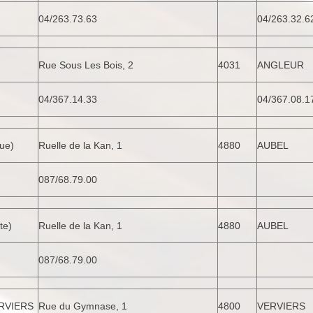
04/263.73.63
04/263.32.6
Rue Sous Les Bois, 2
4031
ANGLEU
04/367.14.33
04/367.08.1
ue)
Ruelle de la Kan, 1
4880
AUBEL
087/68.79.00
te)
Ruelle de la Kan, 1
4880
AUBEL
087/68.79.00
RVIERS
Rue du Gymnase, 1
4800
VERVIERS