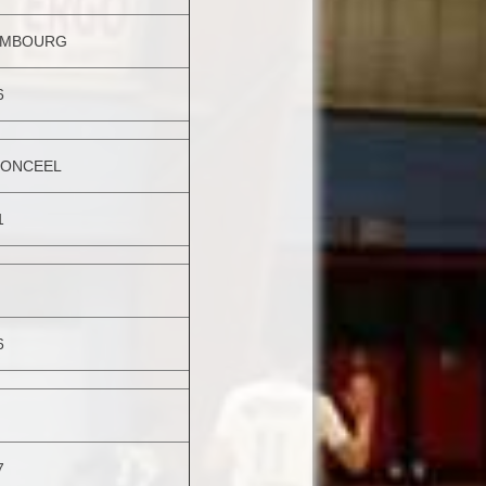
IMBOURG
6
DONCEEL
1
6
7