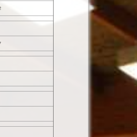
2
R
7