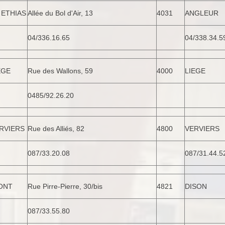
 ETHIAS
Allée du Bol d'Air, 13
4031
ANGLEUR
04/336.16.65
04/338.34.5
EGE
Rue des Wallons, 59
4000
LIEGE
0485/92.26.20
RVIERS
Rue des Alliés, 82
4800
VERVIERS
087/33.20.08
087/31.44.5
ONT
Rue Pirre-Pierre, 30/bis
4821
DISON
087/33.55.80