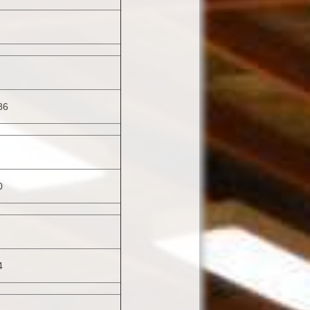
86
0
4