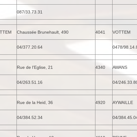
087/33.73.31
OTTEM
Chaussée Brunehault, 490
4041
VOTTEM
04/377.20.64
0478/98.14.
Rue de l'Eglise, 21
4340
AWANS
04/263.51.16
04/246.33.8
Rue de la Heid, 36
4920
AYWAILLE
04/384.52.34
04/384.45.0