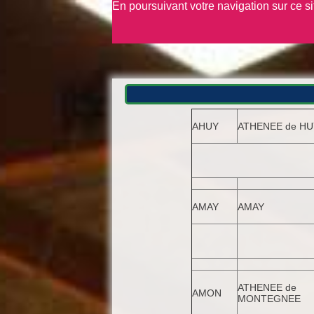
En poursuivant votre navigation sur ce s
AHUY
ATHENEE de HU
AMAY
AMAY
ATHENEE de
AMON
MONTEGNEE